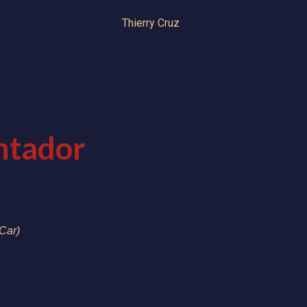
Thierry Cruz
ntador
o
Car)