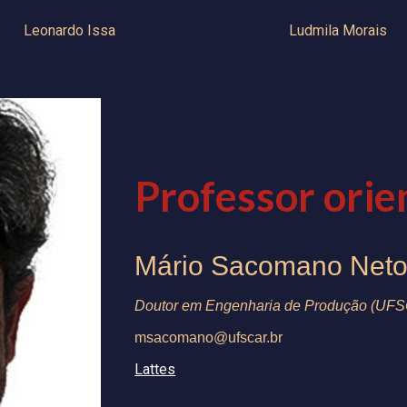
Leonardo Issa
Ludmila Morais
Professor orie
Mário Sacomano Net
Doutor em Engenharia de Produção (UFS
msacomano@ufscar.br
Lattes